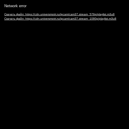
Видеоплеер
Network error
Скачать файл: https://cdn.universmotri.ru/ipcam/cam37.stream_576p/playlist.m3u8
Скачать файл: https://cdn.universmotri.ru/ipcam/cam37.stream_1080p/playlist.m3u8